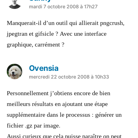
a
mardi 7 octobre 2008 à 17h27
dit :
Manquerait-il d’un outil qui allierait pngcrush,
jpegtran et gifsicle ? Avec une interface
graphique, carrément ?
Ovensia
a
mercredi 22 octobre 2008 à 10h33
dit :
Personnellement j’obtiens encore de bien
meilleurs résultats en ajoutant une étape
supplémentaire dans le processus : générer un
fichier .gz par image.
Aussi curieux que cela puisse paraître on peut