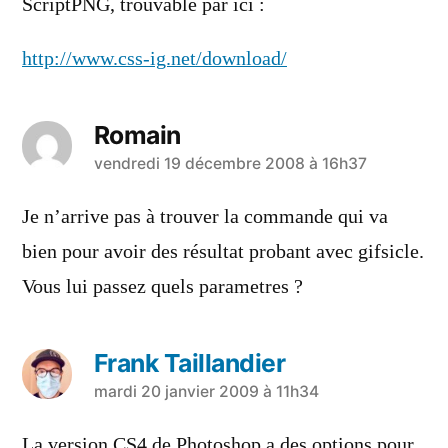
ScriptPNG, trouvable par ici :
http://www.css-ig.net/download/
Romain
a
vendredi 19 décembre 2008 à 16h37
dit :
Je n’arrive pas à trouver la commande qui va
bien pour avoir des résultat probant avec gifsicle.
Vous lui passez quels parametres ?
Frank Taillandier
a
mardi 20 janvier 2009 à 11h34
dit :
La version CS4 de Photoshop a des options pour