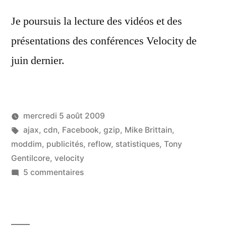
Je poursuis la lecture des vidéos et des
présentations des conférences Velocity de
juin dernier.
mercredi 5 août 2009
Étiquettes :
ajax
,
cdn
,
Facebook
,
gzip
,
Mike Brittain
,
moddim
,
publicités
,
reflow
,
statistiques
,
Tony
Gentilcore
,
velocity
sur
5 commentaires
Velocity,
publicité,
reflow,