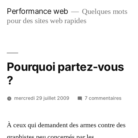
Aller
Performance web
Quelques mots
au
pour des sites web rapides
contenu
Pourquoi partez-vous
?
sur
mercredi 29 juillet 2009
7 commentaires
Pourqu
partez
À ceux qui demandent des armes contre des
vous
?
graphistes peu concernés par les