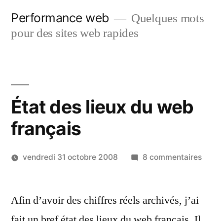
Aller
Performance web
Quelques mots
au
pour des sites web rapides
contenu
État des lieux du web
français
sur
vendredi 31 octobre 2008
8 commentaires
État
des
Afin d’avoir des chiffres réels archivés, j’ai
lieux
du
fait un bref état des lieux du web français. Il